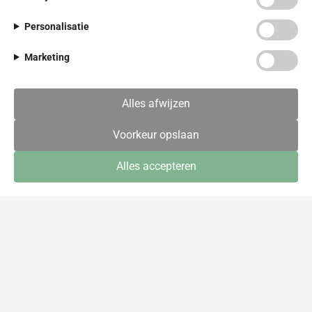
asfaltverharding
Personalisatie
Renovatie voetbalveld met asfalt: een duurzame
basis voor sportaccommodaties
Marketing
Ingebruikname elektrische laadpalen kantoor
Alles afwijzen
Voorkeur opslaan
Referentie landkaart
Alles accepteren
Vele jaren leveren we een bijdrage aan wegen en
terreinen binnen en buiten Nederland. Bekijk het
overzicht.
Bekijk de Referentie landkaart