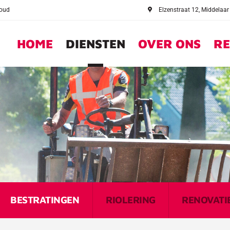
houd
Elzenstraat 12
, Middelaar
HOME
DIENSTEN
OVER ONS
RE
BESTRATINGEN
RIOLERING
RENOVATI