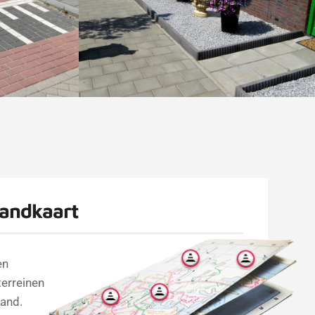
landkaart
en
terreinen
land.