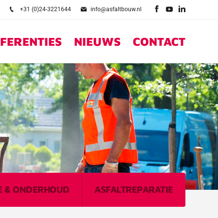
+31 (0)24-3221644
info@asfaltbouw.nl
FERENTIES
NIEUWS
CONTACT
E & ONDERHOUD
ASFALTREPARATIE